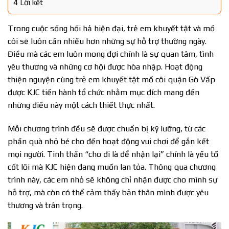
4
Lời kết
Trong cuộc sống hối hả hiện đại, trẻ em khuyết tật và mồ
côi sẽ luôn cần nhiều hơn những sự hỗ trợ thường ngày.
Điều mà các em luôn mong đợi chính là sự quan tâm, tình
yêu thương và những cơ hội được hòa nhập. Hoạt động
thiện nguyện cùng trẻ em khuyết tật mồ côi quận Gò Vấp
được KJC tiến hành tổ chức nhằm mục đích mang đến
những điều này một cách thiết thực nhất.
Mỗi chương trình đều sẽ được chuẩn bị kỹ lưỡng, từ các
phần quà nhỏ bé cho đến hoạt động vui chơi để gắn kết
mọi người. Tinh thần “cho đi là để nhận lại” chính là yếu tố
cốt lõi mà KJC hiện đang muốn lan tỏa. Thông qua chương
trình này, các em nhỏ sẽ không chỉ nhận được cho mình sự
hỗ trợ, mà còn có thể cảm thấy bản thân mình được yêu
thương và trân trọng.