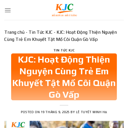
Skip
to
content
Trang chủ
-
Tin Tức KJC
-
KJC: Hoạt Động Thiện Nguyện
Cùng Trẻ Em Khuyết Tật Mồ Côi Quận Gò Vấp
TIN TỨC KJC
KJC: Hoạt Động Thiện
Nguyện Cùng Trẻ Em
Khuyết Tật Mồ Côi Quận
Gò Vấp
POSTED ON
19 THÁNG 9, 2025
BY
LÊ TUYẾT MINH HẠ