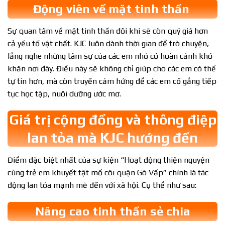
Động viên về mặt tinh thần
Sự quan tâm về mặt tinh thần đôi khi sẽ còn quý giá hơn
cả yếu tố vật chất. KJC luôn dành thời gian để trò chuyện,
lắng nghe những tâm sự của các em nhỏ có hoàn cảnh khó
khăn nơi đây. Điều này sẽ không chỉ giúp cho các em có thể
tự tin hơn, mà còn truyền cảm hứng để các em cố gắng tiếp
tục học tập, nuôi dưỡng ước mơ.
Giá trị cộng đồng và thông điệp
lan tỏa mà KJC hướng đến
Điểm đặc biệt nhất của sự kiện “Hoạt động thiện nguyện
cùng trẻ em khuyết tật mồ côi quận Gò Vấp” chính là tác
động lan tỏa mạnh mẽ đến với xã hội. Cụ thể như sau:
Nâng cao tinh thần sẻ chia