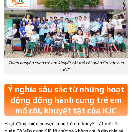
Thiện nguyện cùng trẻ em khuyết tật mồ côi quận Gò Vấp của
KJC
Ý nghĩa sâu sắc từ những hoạt
động đồng hành cùng trẻ em
mồ côi, khuyết tật của KJC
Hoạt động thiện nguyện cùng trẻ em khuyết tật mồ côi
quận Gò Vấp được KJC tổ chức sẽ không chỉ là dịp chia sẻ