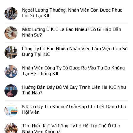
Ngoài Lương Thưởng, Nhân Viên Còn Được Phúc
Lợi Gì Tại KJC
Mức Lương Ở KJC Là Bao Nhiêu? Có Gì Hấp Dẫn
Nhân Sự?
Công Ty Có Bao Nhiêu Nhân Viên Làm Việc: Con Số
Đúng Tại KJC
Nhân Viên Công Ty Có Được Ra Vào Tự Do Không
Tại Hệ Thống KJC
Hướng Dẫn Đầy Đủ Về Quy Trình Liên Hệ KJC Như
Thế Nào?
KJC Có Uy Tín Không? Giải Đáp Chi Tiết Dành Cho
Hội Viên
Tìm Hiểu KJC Và Công Ty Có Hỗ Trợ Chỗ Ở Cho
Nhân Viên Không?