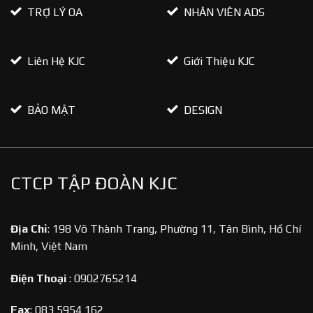
TRỢ LÝ OA
NHÂN VIÊN ADS
Liên Hệ KJC
Giới Thiệu KJC
BẢO MẬT
DESIGN
CTCP TẬP ĐOÀN KJC
Địa Chỉ
:
198 Võ Thành Trang, Phường 11, Tân Bình, Hồ Chí
Minh, Việt Nam
Điện Thoại
:
0902765214
Fax
:
083 5954 162