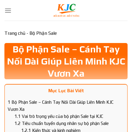
Skip
to
content
Trang chủ
-
Bộ Phận Sale
Bộ Phận Sale – Cánh Tay
Nối Dài Giúp Liên Minh KJC
Vươn Xa
Mục Lục Bài Viết
1
Bộ Phận Sale – Cánh Tay Nối Dài Giúp Liên Minh KJC
Vươn Xa
1.1
Vai trò trọng yếu của bộ phận Sale tại KJC
1.2
Tiêu chuẩn tuyển dụng nhân sự bộ phận Sale
1.2.1
Kiến thức và kinh nghiệm