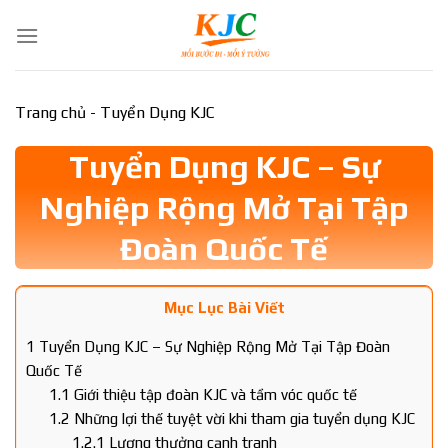
Skip
to
content
Trang chủ
-
Tuyển Dụng KJC
Tuyển Dụng KJC – Sự
Nghiệp Rộng Mở Tại Tập
Đoàn Quốc Tế
Mục Lục Bài Viết
1
Tuyển Dụng KJC – Sự Nghiệp Rộng Mở Tại Tập Đoàn
Quốc Tế
1.1
Giới thiệu tập đoàn KJC và tầm vóc quốc tế
1.2
Những lợi thế tuyệt vời khi tham gia tuyển dụng KJC
1.2.1
Lương thưởng cạnh tranh