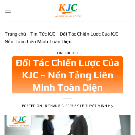
Skip
to
content
Trang chủ
-
Tin Tức KJC
-
Đối Tác Chiến Lược Của KJC –
Nền Tảng Liên Minh Toàn Diện
TIN TỨC KJC
Đối Tác Chiến Lược Của
KJC – Nền Tảng Liên
Minh Toàn Diện
POSTED ON
18 THÁNG 9, 2025
BY
LÊ TUYẾT MINH HẠ