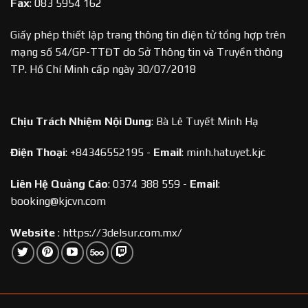
Fax
:
083 5954 162
Giấy phép thiết lập trang thông tin điện tử tổng hợp trên
mạng số 54/GP-TTĐT do Sở Thông tin và Truyền thông
TP. Hồ Chí Minh cấp ngày 30/07/2018
Chịu Trách Nhiệm Nội Dung
:
Bà Lê Tuyết Minh Hạ
Điện Thoại
:
+84346552195 -
Email
:
minh.hatuyet.kjc
Liên Hệ Quảng Cáo
:
0374 388 559 -
Email
:
booking@kjcvn.com
Website
:
https://3delsur.com.mx/