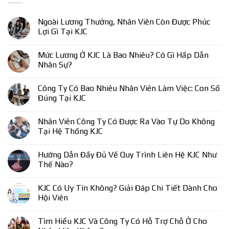
Ngoài Lương Thưởng, Nhân Viên Còn Được Phúc
Lợi Gì Tại KJC
Mức Lương Ở KJC Là Bao Nhiêu? Có Gì Hấp Dẫn
Nhân Sự?
Công Ty Có Bao Nhiêu Nhân Viên Làm Việc: Con Số
Đúng Tại KJC
Nhân Viên Công Ty Có Được Ra Vào Tự Do Không
Tại Hệ Thống KJC
Hướng Dẫn Đầy Đủ Về Quy Trình Liên Hệ KJC Như
Thế Nào?
KJC Có Uy Tín Không? Giải Đáp Chi Tiết Dành Cho
Hội Viên
Tìm Hiểu KJC Và Công Ty Có Hỗ Trợ Chỗ Ở Cho